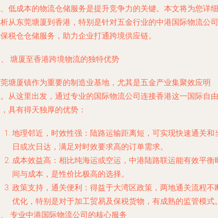
规、低成本的物流仓储服务是提升竞争力的关键。本文将为您详
解析从东莞塘厦到香港，特别是针对五金行业的中港国际物流公
与保税仓仓储服务，助力企业打通跨境供应链。
一、 塘厦至香港跨境物流的独特优势
东莞塘厦镇作为重要的制造业基地，尤其是五金产业集聚效应明
显。从这里出发，通过专业的国际物流公司连接香港这一国际自
港，具有得天独厚的优势：
地理邻近，时效性强：陆路运输距离短，可实现快速通关和
日或次日达，满足对时效要求高的订单需求。
成本效益高：相比纯海运或空运，中港陆路联运能有效平衡
间与成本，是性价比极高的选择。
政策支持，通关便利：得益于大湾区政策，两地通关流程不
优化，特别是对于加工贸易及保税货物，有成熟的监管模式
二、 专业中港国际物流公司的核心服务