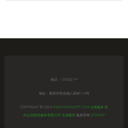
电话：1560321**
地址：新郑市郭店镇八府村116号
COPYRIGHT © 2026
WWW.HUOYUNPT.COM
仓储服务
郑
州运道物流服务有限公司
仓储服务
版权所有
SITEMAP