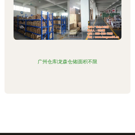
广州仓库|龙森仓储|面积不限