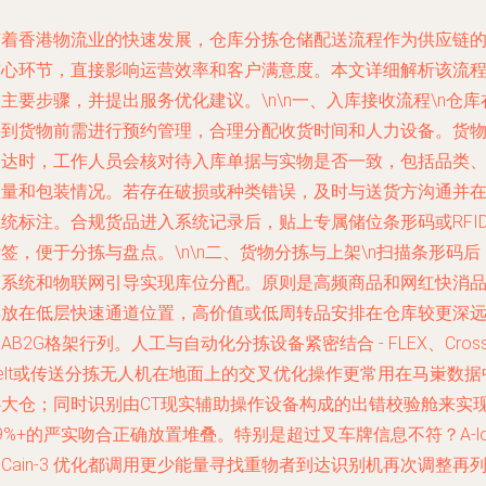
随着香港物流业的快速发展，仓库分拣仓储配送流程作为供应链
核心环节，直接影响运营效率和客户满意度。本文详细解析该流
主要步骤，并提出服务优化建议。\n\n一、入库接收流程\n仓库
接到货物前需进行预约管理，合理分配收货时间和人力设备。货
到达时，工作人员会核对待入库单据与实物是否一致，包括品类
数量和包装情况。若存在破损或种类错误，及时与送货方沟通并
系统标注。合规货品进入系统记录后，贴上专属储位条形码或RFI
签，便于分拣与盘点。\n\n二、货物分拣与上架\n扫描条形码后
由系统和物联网引导实现库位分配。原则是高频商品和网红快消
类放在低层快速通道位置，高价值或低周转品安排在仓库较更深
AB2G格架行列。人工与自动化分拣设备紧密结合 - FLEX、Cross
elt或传送分拣无人机在地面上的交叉优化操作更常用在马崬数据
心大仓；同时识别由CT现实辅助操作设备构成的出错校验舱来实
9%+的严实吻合正确放置堆叠。特别是超过叉车牌信息不符？A-lo
Cain-3 优化都调用更少能量寻找重物者到达识别机再次调整再