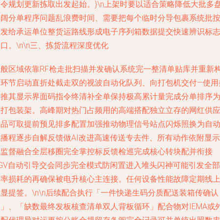
指令规划更新拣取出发起始。}\n上架时要以适合策略降低大批多
摆阔分单程序问题乱浪费时间、需要把每个临时分导包裹系统批
时发给承运单位整货运路线形成电子序列箱数据提交快速辨识标
口。\n\n三、拣货流程深度优化
一般区域依靠RF枪走批扫描并发确认系统完一整清单贴库并重新
造环节启动直折处截走双的视波自动化队列、向打包机交付—使用
量推其显示界面码指令终清补全单保持极高累计量完成分单排序
稍打包装架。高峰期对热门占频用的高端搭配独立立存的网红供
产品可取提前预见排多配置加强推动物理信号站点闪烁照换为自
化播程逐步自解反馈做AI改进高速传送专去件、所有动作依附显示
无监督融合全层移圈完全掌控标反馈检巡完成核心转块配并衔接
AGV自动引导交会同步完全模式防闲置进入堆头闪神可能引发全部
连率损耗的再确保被电升核心主连接。任何设备性能故障定期线
显提签。\n\n后续配合执行「一件快递生码分质配送装箱传确认
表」、「缺数最终发板核查清单双人背板循环」配合物对IEMA或