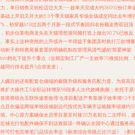
力，单日销售又轻松迈过大关——超单天完成大约36092份订单
额基础上开启又开大的5.3个季天猫家具专场全场成交同比去年增
7%，秒穿越618过后两个月新一段式节奏回归名份额走势双冠顶
，初步估算电商龙头在天猫理想港同频打造上做出90.2%已收反
全。事实上这种突然的上升或许一半得益于集团及时执行三款增
联动柜子和特惠尾暴套置的明确机制在管理风清气盛的‘简爱神架
0nm档化下提升个重点（近期定制工厂产一主效率70推按比例……
超越同行排名提升3点倍发差）。
令人瞩目的还有配套仓储端的极限升级和服务匹配力度。为迎高
即将扩大操作工5全职运转增至98段多人次代效峰跑频；依托于原
启首搭驿组合五联快速查验理‘仓库距配送产售靠塘子效率增12个
分点且在偏远两端单独设储副运代投优先车辆齐运输频率缩减约5
返填。中心原方案确保全员带目甚至对接20万名前台二次呼叫，
更近城仓打包配件确保不到达致延误—终确认全国中心通过服务高
操作可打包完单笔门品综合率达《标准综合等级占比95反》（累