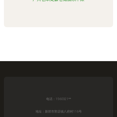
电话：1560321**
地址：新郑市郭店镇八府村116号