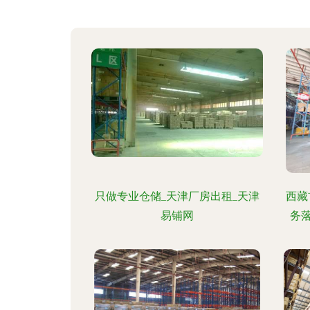
只做专业仓储_天津厂房出租_天津
西藏
易铺网
务