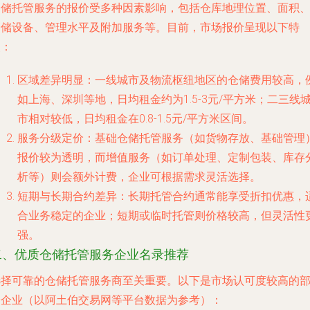
仓储托管服务的报价受多种因素影响，包括仓库地理位置、面积
仓储设备、管理水平及附加服务等。目前，市场报价呈现以下特
点：
区域差异明显
：一线城市及物流枢纽地区的仓储费用较高，
如上海、深圳等地，日均租金约为1.5-3元/平方米；二三线
市相对较低，日均租金在0.8-1.5元/平方米区间。
服务分级定价
：基础仓储托管服务（如货物存放、基础管理
报价较为透明，而增值服务（如订单处理、定制包装、库存
析等）则会额外计费，企业可根据需求灵活选择。
短期与长期合约差异
：长期托管合约通常能享受折扣优惠，
合业务稳定的企业；短期或临时托管则价格较高，但灵活性
强。
二、优质仓储托管服务企业名录推荐
选择可靠的仓储托管服务商至关重要。以下是市场认可度较高的
分企业（以阿土伯交易网等平台数据为参考）：