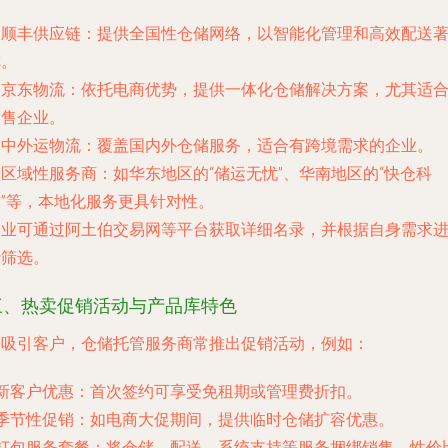
.
顺丰供应链
：提供全国性仓储网络，以智能化管理和高效配送
称。
.
京东物流
：依托电商优势，提供一体化仓储解决方案，尤其适
零售企业。
.
中外运物流
：覆盖国内外仓储服务，适合有跨境需求的企业。
.
区域性服务商
：如华东地区的“储运无忧”、华南地区的“快仓科
技”等，本地化服务更具针对性。
企业可通过阿土伯交易网等平台获取详细名录，并根据自身需求
行筛选。
三、热卖促销活动与产品库特色
为吸引客户，仓储托管服务商常推出促销活动，例如：
新客户优惠
：首次签约可享受免租期或管理费折扣。
季节性促销
：如电商大促期间，提供临时仓储扩容优惠。
打包服务套餐
：将仓储、配送、系统支持等服务捆绑销售，性价